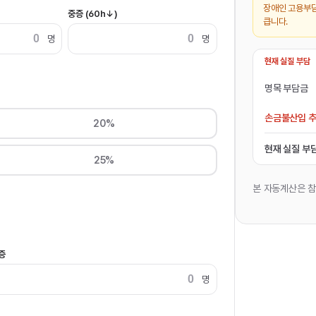
장애인 고용부
중증 (60h↓)
큽니다.
명
명
현재 실질 부담
명목 부담금
손금불산입 추
20%
현재 실질 부
25%
본 자동계산은 
증
명