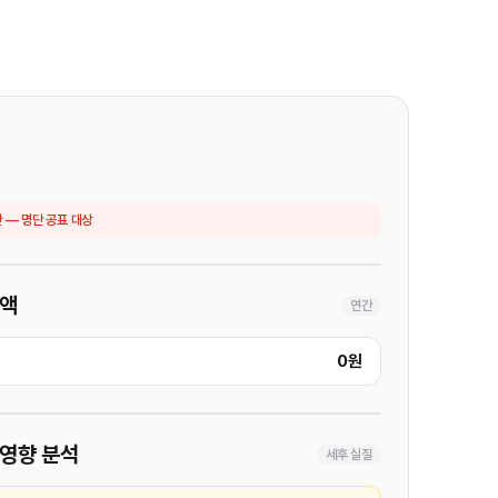
 — 명단 공표 대상
금액
연간
0원
영향 분석
세후 실질