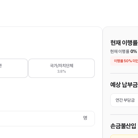
현재 이행률
현재 이행률
0%
이행률 50% 미만
관
국가/자치단체
3.8%
예상 납부
연간 부담금
명
손금불산입 