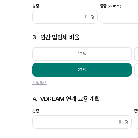
경증
중증 (60h↑)
명
3.
연간 법인세 비율
10%
22%
직접 입력
4.
VDREAM 연계 고용 계획
경증
중
명