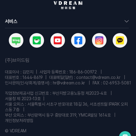
서비스
(주)브이드림
대표이사 : 김민지
사업자 등록번호 : 186-86-00972
대표번호 : 1644-8619
대표메일(일반) : contact@vdream.co.kr
인사문의(인사/회계/증명서) : hr@vdream.co.kr
FAX : 02-6953-5081
직업정보제공사업 신고번호 : 부산지방고용노동청 제2023-4호
서울청 제 2023-13호
서울 오피스 : 서울특별시 서초구 반포대로 18길 36, 서초센트럴 IPARK 오피
스동 7층
부산 오피스 : 부산광역시 동구 중앙대로 319, YMCA빌딩 1614호
개인정보처리방침
© VDREAM